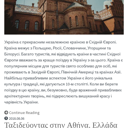
Україна є прекрасним незалежною країною в Східній Європі.
Країна межує з Польщею, Росії, Словаччини, Угорщини та
Білорусі. Багато туристів, які відвідують країни в частині Східної
Європи вважають за краще поїздку в Україну з-за цього. Країна є
популярним місцем для туристів свято особливо для осіб, які
проживають в Західній Європі, Північній Америці та країнах Азії.
Найбільш привабливим аспектом України є його унікальна
культура і традиції, які датуються 10-м столітті. Коли ви берете
поїздку в цю країну, ви, безумовно, буде вражений привабливих
архітектурних творінь, які підкреслюють вишуканий красу і
чарівність України.
Continue Reading
2018.08.06
Ταξιδεύοντας στην Αθήνα, Ελλάδα