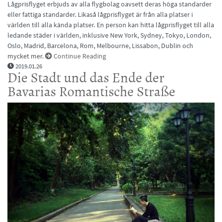
Lågprisflyget erbjuds av alla flygbolag oavsett deras höga standarder
eller fattiga standarder. Likaså lågprisflyget är från alla platser i
världen till alla kända platser. En person kan hitta lågprisflyget till alla
ledande städer i världen, inklusive New York, Sydney, Tokyo, London,
Oslo, Madrid, Barcelona, ​​Rom, Melbourne, Lissabon, Dublin och
mycket mer.
Continue Reading
2019.01.26
Die Stadt und das Ende der
Bavarias Romantische Straße